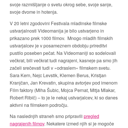
svoje razmišljanje o svetu okrog sebe, svoje sanje,
svoje dvome in hotenja.
V 20 letni zgodovini Festivala mladinske filmske
ustvarjalnosti Videomanija je bilo ustvarjeno in
prikazano prek 1000 filmov. Mnogo mladih filmskih
ustvarjalcev je v posameznem obdobju prireditvi
pustilo poseben pečat. Na Videomaniji so sodelovali
večkrat, bili večkrat tudi nagrajeni, kasneje pa smo jih
začeli srečevati tudi v »odraslem« filmskem svetu.
Sara Kern, Nejc Levstik, Klemen Berus, Kristjan
Kranjčan, Jan Krevatin, skupina avtorjev pod imenom
Film faktory (Miha Šubic, Mojca Pernat, Mitja Mlakar,
Robert Ribič) – to je le nekaj ustvarjalcev, ki so danes
aktivni na filmskem področju.
Na naslednjih straneh smo pripravili
pregled
nagrajenih filmov
. Nekatere izmed njih si je mogoče