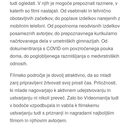
tudi ogledati. V njih je mogoče prepoznati razmere, v
katerih so filmi nastajali. Od vsebinski in tehnično
obotavljivih začetkov, do poplave izdelkov narejenih z
mobilnim telefoni. Od popolnoma neodvisnih izdelkov
posameznih avtorjev, do prepoznavnega kurikularno
načrtovanega dela v umetniških gimnazijah. Od
dokumentiranja s COVID-om povzročenega pouka
doma, do poglobljenega razmišljanja o medvrstniških
odnosih.
Filmsko področje je dovolj atraktivno, da so mladi
zanj pripravljeni žrtvovati svoj prosti čas. Priložnosti,
ki mlade nagovarjajo k aktivnem udejstvovanju in
ustvarjanju ni nikoli preveč. Zato bo Videomanija tudi
v bodoče vzpodbujala in vabila k filmskemu
ustvarjanju tudi s priznanji in nagradami najboljšim
filmom in njihovim avtorjem.