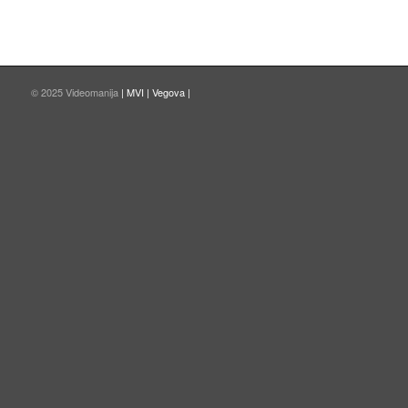
© 2025 Videomanija
| MVI |
Vegova |