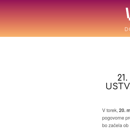
D
21
USTV
V torek,
20. 
pogovorne pro
bo začela ob 