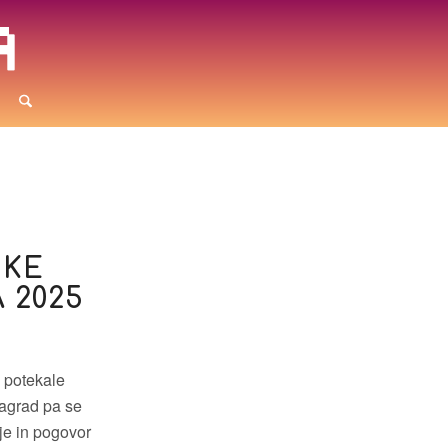
SKE
 2025
u potekale
nagrad pa se
je in pogovor