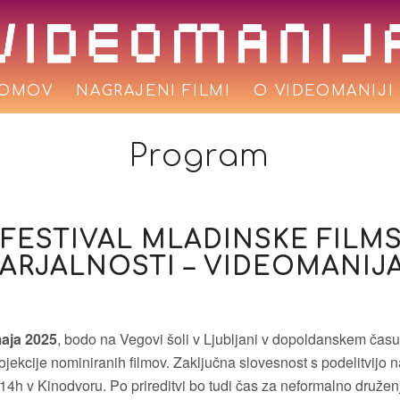
OMOV
NAGRAJENI FILMI
O VIDEOMANIJI
Program
. FESTIVAL MLADINSKE FILM
ARJALNOSTI – VIDEOMANIJA
maja 2025
, bodo na Vegovi šoli v Ljubljani v dopoldanskem čas
jekcije nominiranih filmov. Zaključna slovesnost s podelitvijo 
14h v Kinodvoru. Po prireditvi bo tudi čas za neformalno družen