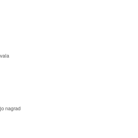
ivala
ijo nagrad