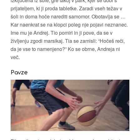
izključena iz šole, gre takoj v park, kjer se dobi s
prijateljem, ki ji proda tabletke. Zaradi vseh težav v
šoli in doma hoče narediti samomor. Obotavlja se …
Kar naenkrat se na klopci poleg nje pojavi neznanec.
Ime mu je Andrej. Tio pomiri in ji pove, da se v
življenju zgodi marsikaj. Tia se zamisli: “Hočeš reči,
da je vse to namenjeno?” Ko se obrne, Andreja ni
več.
Pavze