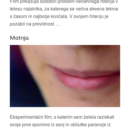
Film prikazuje sodobni problem nenehnega hitenja v
telesu najstnika, za katerega se večna stresna tekma
s časom ni najbolje končala. V svojem hitenju je
pozabil na previdnost …
Motnja
Eksperimentalni film, s katerim sem želela raziskati
svoje prve spomine iz sanj in občutke paranoje iz