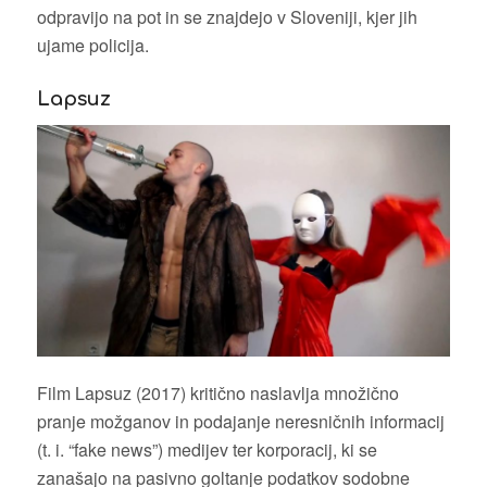
odpravijo na pot in se znajdejo v Sloveniji, kjer jih
ujame policija.
Lapsuz
Film Lapsuz (2017) kritično naslavlja množično
pranje možganov in podajanje neresničnih informacij
(t. i. “fake news”) medijev ter korporacij, ki se
zanašajo na pasivno goltanje podatkov sodobne