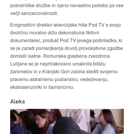
potrošniške družbe in njeno nenasitno potrebo po vse
večji senzacionalnosti.
Enigmatični direktor televizijske hiše Pod TV s svojo
dvolično moralno držo dekonstruira fiktivni
dokumentarec, produkt Pod TV-jevega podmladka, ki
se je zaradi pomanjkanja dovolj provokativne zgodbe
domislil lastne. Romunska glasbena zvezdnica
Lulijana se je nepričakovano umaknila blišču
žarometov in v Kranjski Gori začela slediti svojemu
pravemu astralnemu poslanstvu, vedeževanju,
ekstrasenzoriki in šamanizmu.
Aleks