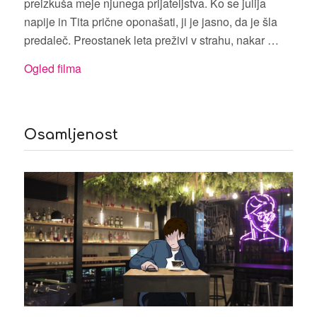
preizkuša meje njunega prijateljstva. Ko se julija
napije in Tita prične oponašati, ji je jasno, da je šla
predaleč. Preostanek leta preživi v strahu, nakar …
Ogled filma
Osamljenost