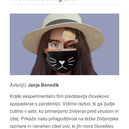
Avtor(ji):
Janja Benedik
Kratki eksperimentalni film predstavlja človekovo
spopadanje s pandemijo. Vidimo razkol, ki ga ljudje
čutimo v sebi, ko primerjamo življenje pred virusom in
zdaj. Prikaže našo prilagodljivost na težke življenjske
razmere in nenehen cikel ovir, ki jih mora človeštvo