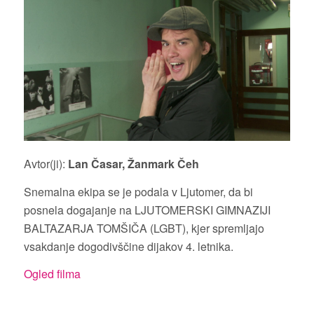
Avtor(ji):
Lan Časar, Žanmark Čeh
Snemalna ekipa se je podala v Ljutomer, da bi
posnela dogajanje na LJUTOMERSKI GIMNAZIJI
BALTAZARJA TOMŠIČA (LGBT), kjer spremljajo
vsakdanje dogodivščine dijakov 4. letnika.
Ogled filma