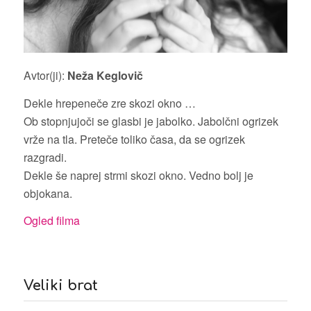
Avtor(ji):
Neža Keglovič
Dekle hrepeneče zre skozi okno …
Ob stopnjujoči se glasbi je jabolko. Jabolčni ogrizek
vrže na tla. Preteče toliko časa, da se ogrizek
razgradi.
Dekle še naprej strmi skozi okno. Vedno bolj je
objokana.
Ogled filma
Veliki brat