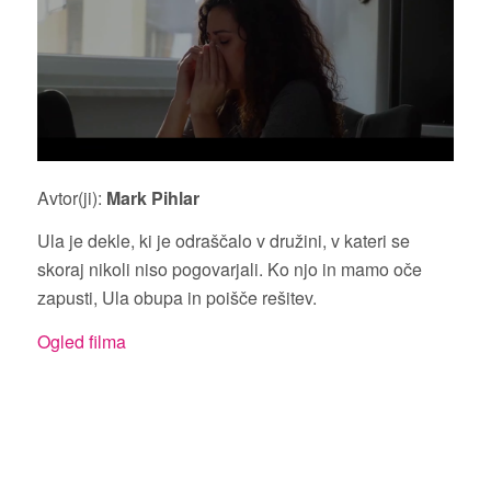
Avtor(ji):
Mark Pihlar
Ula je dekle, ki je odraščalo v družini, v kateri se
skoraj nikoli niso pogovarjali. Ko njo in mamo oče
zapusti, Ula obupa in poišče rešitev.
Ogled filma