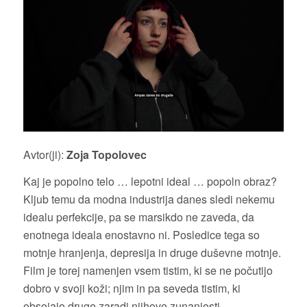
Avtor(ji):
Zoja Topolovec
Kaj je popolno telo … lepotni ideal … popoln obraz?
Kljub temu da modna industrija danes sledi nekemu
idealu perfekcije, pa se marsikdo ne zaveda, da
enotnega ideala enostavno ni. Posledice tega so
motnje hranjenja, depresija in druge duševne motnje.
Film je torej namenjen vsem tistim, ki se ne počutijo
dobro v svoji koži; njim in pa seveda tistim, ki
obsojajo druge zaradi njihove zunanjosti.