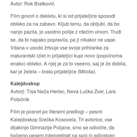
Avtor: Rok Bratkovič
Film govori o dekletu, ki si od prijateljice sposodi
obleko za na zabavo. Kljub temu, da obljubi, da bo
nanjo pazila, jo usodno polije z rdečim vinom. Trudi
se, da bi napako popravila, pa ji nikakor ne uspe.
Vdana v usodo žrtvuje vse svoje prihranke za
maturantski izlet in prijateljici kupi novo (popolnoma
enako) obleko. A njej je za to vseeno, saj je že dobila,
kar je želela – brata prijateljice (Miloša).
Kalejdoskop
Avtorji: Tisa Neža Herlec, Neva Lučka Zver, Lara
Potočnik
Film je posnet po literarni predlogi – pesmi
Kalejdoskop Srečka Kosovela. Tri avtorice, vse
dijakinje Gimnazije Poljane, smo se odločile, da
hočemo pesem interpretirati na svoj in edinstven