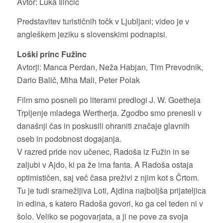
Avtor: Luka Ilinčič
Predstavitev turističnih točk v Ljubljani; video je v
angleškem jeziku s slovenskimi podnapisi.
Loški princ Fužinc
Avtorji: Manca Perdan, Neža Habjan, Tim Prevodnik,
Dario Balič, Miha Mali, Peter Polak
Film smo posneli po literarni predlogi J. W. Goetheja
Trpljenje mladega Wertherja. Zgodbo smo prenesli v
današnji čas in poskusili ohraniti značaje glavnih
oseb in podobnost dogajanja.
V razred pride nov učenec, Radoša iz Fužin in se
zaljubi v Ajdo, ki pa že ima fanta. A Radoša ostaja
optimističen, saj več časa preživi z njim kot s Črtom.
Tu je tudi sramežljiva Loti, Ajdina najboljša prijateljica
in edina, s katero Radoša govori, ko ga cel teden ni v
šolo. Veliko se pogovarjata, a ji ne pove za svoja