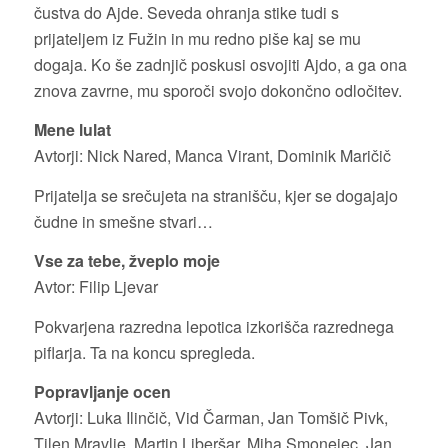
čustva do Ajde. Seveda ohranja stike tudi s
prijateljem iz Fužin in mu redno piše kaj se mu
dogaja. Ko še zadnjič poskusi osvojiti Ajdo, a ga ona
znova zavrne, mu sporoči svojo dokončno odločitev.
Mene lulat
Avtorji: Nick Nared, Manca Virant, Dominik Maričič
Prijatelja se srečujeta na stranišču, kjer se dogajajo
čudne in smešne stvari…
Vse za tebe, žveplo moje
Avtor: Filip Ljevar
Pokvarjena razredna lepotica izkorišča razrednega
piflarja. Ta na koncu spregleda.
Popravljanje ocen
Avtorji: Luka Ilinčič, Vid Čarman, Jan Tomšič Pivk,
Tilen Mravlje, Martin Liberšar, Miha Smonejec, Jan