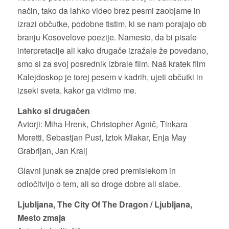
način, tako da lahko video brez pesmi zaobjame in
izrazi občutke, podobne tistim, ki se nam porajajo ob
branju Kosovelove poezije. Namesto, da bi pisale
interpretacije ali kako drugače izražale že povedano,
smo si za svoj posrednik izbrale film. Naš kratek film
Kalejdoskop je torej pesem v kadrih, ujeti občutki in
izseki sveta, kakor ga vidimo me.
Lahko si drugačen
Avtorji: Miha Hrenk, Christopher Agnič, Tinkara
Moretti, Sebastjan Pust, Iztok Mlakar, Enja May
Grabrijan, Jan Kralj
Glavni junak se znajde pred premislekom in
odločitvijo o tem, ali so droge dobre ali slabe.
Ljubljana, The City Of The Dragon / Ljubljana,
Mesto zmaja