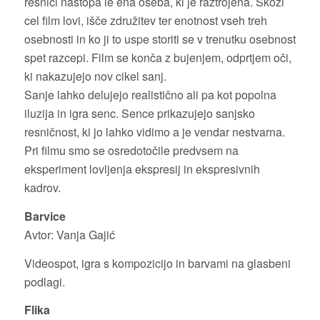
resnici nastopa le ena oseba, ki je raztrojena. Skozi
cel film lovi, išče združitev ter enotnost vseh treh
osebnosti in ko ji to uspe storiti se v trenutku osebnost
spet razcepi. Film se konča z bujenjem, odprtjem oči,
ki nakazujejo nov cikel sanj.
Sanje lahko delujejo realistično ali pa kot popolna
iluzija in igra senc. Sence prikazujejo sanjsko
resničnost, ki jo lahko vidimo a je vendar nestvarna.
Pri filmu smo se osredotočile predvsem na
eksperiment lovljenja ekspresij in ekspresivnih
kadrov.
Barvice
Avtor: Vanja Gajić
Videospot, igra s kompozicijo in barvami na glasbeni
podlagi.
Flika