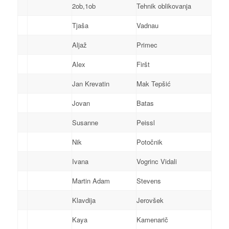
2ob,1ob
Tehnik oblikovanja
Tjaša
Vadnau
Aljaž
Primec
Alex
Firšt
Jan Krevatin
Mak Tepšić
Jovan
Batas
Susanne
Peissl
Nik
Potočnik
Ivana
Vogrinc Vidali
Martin Adam
Stevens
Klavdija
Jerovšek
Kaya
Kamenarič