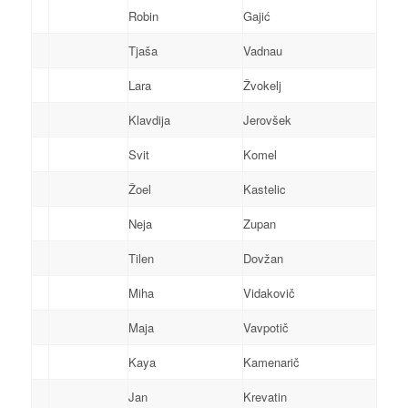
Robin
Gajić
Tjaša
Vadnau
Lara
Žvokelj
Klavdija
Jerovšek
Svit
Komel
Žoel
Kastelic
Neja
Zupan
Tilen
Dovžan
Miha
Vidakovič
Maja
Vavpotič
Kaya
Kamenarič
Jan
Krevatin