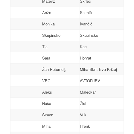
Matevž
Škrlec
Anže
Salmič
Monika
Ivančič
Skupinsko
Skupinsko
Tia
Kac
Sara
Horvat
Žan Peternelj,
Miha Skrt, Eva Križaj
VEČ
AVTORJEV
Aleks
Malečkar
Nuša
Žist
Simon
Vuk
Miha
Hrenk