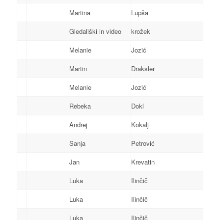
Martina
Lupša
Gledališki in video
krožek
Melanie
Jozić
Martin
Draksler
Melanie
Jozić
Rebeka
Dokl
Andrej
Kokalj
Sanja
Petrović
Jan
Krevatin
Luka
Ilinčič
Luka
Ilinčič
Luka
Ilinčič