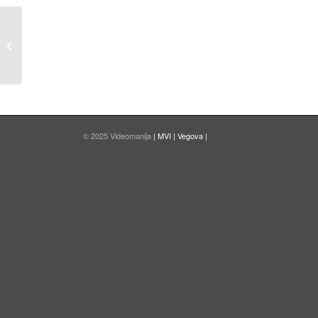
Podaljšan rok za prijavo
© 2025 Videomanija
| MVI |
Vegova |