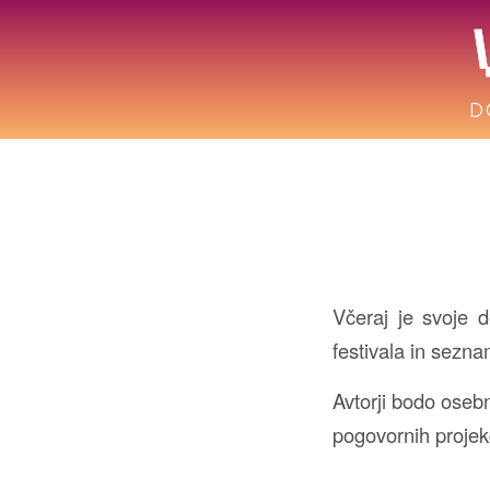
D
Včeraj je svoje d
festivala in sezna
Avtorji bodo osebn
pogovornih projek