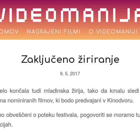
OMOV
NAGRAJENI FILMI
O VIDEOMANIJI
Zaključeno žiriranje
9. 5. 2017
elo končala tudi mladinska žirija, tako da kmalu sle
ma nominiranih filmov, ki bodo predvajani v Kinodvoru.
o obveščeni o poteku festivala, pogovoriti se moramo tud
cijah.