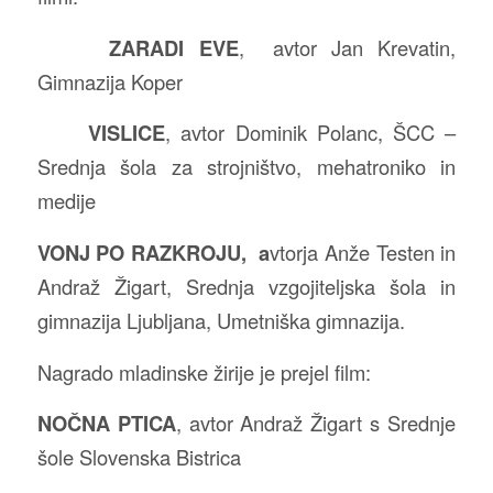
ZARADI EVE
, avtor Jan Krevatin,
Gimnazija Koper
VISLICE
, avtor Dominik Polanc, ŠCC –
Srednja šola za strojništvo, mehatroniko in
medije
VONJ PO RAZKROJU, a
vtorja Anže Testen in
Andraž Žigart, Srednja vzgojiteljska šola in
gimnazija Ljubljana, Umetniška gimnazija.
Nagrado mladinske žirije je prejel film:
NOČNA PTICA
, avtor Andraž Žigart s Srednje
šole Slovenska Bistrica