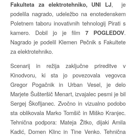
Fakulteta za elektrotehniko, UNI LJ
, je
podelila nagrado, udeležbo na enotedenskem
Poletnem taboru inovativnih tehnologij Pirati s
kamero. Dobil jo je film
7 POGLEDOV
.
Nagrado je podelil Klemen Pečnik s Fakultete
za elektrotehniko.
Scenarij in režija zaključne prireditve v
Kinodvoru, ki sta jo povezovala vegovca
Gregor Pogačnik in Urban Vesel, je delo
Marjete Šušteršič Menart, izvajalec pesmi je bil
Sergej Škofljanec. Zvočno in vizualno podobo
sta oblikovala Marko Tomšič in Miško Kranjec.
Tehnična podpora: Mateja Žitko, dijaki Amila
Kadić, Domen Klinc in Tine Venko. Tehnična