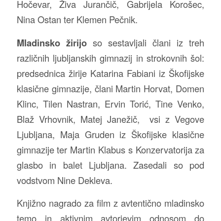
Hočevar, Živa Jurančič, Gabrijela Korošec,
Nina Ostan ter Klemen Pečnik.
Mladinsko žirijo
so sestavljali člani iz treh
različnih ljubljanskih gimnazij in strokovnih šol:
predsednica žirije Katarina Fabiani iz Škofijske
klasične gimnazije, člani Martin Horvat, Domen
Klinc, Tilen Nastran, Ervin Torić, Tine Venko,
Blaž Vrhovnik, Matej Janežič, vsi z Vegove
Ljubljana, Maja Gruden iz Škofijske klasične
gimnazije ter Martin Klabus s Konzervatorija za
glasbo in balet Ljubljana. Zasedali so pod
vodstvom Nine Dekleva.
Knjižno nagrado za film z avtentično mladinsko
temo in aktivnim avtorjevim odnosom do