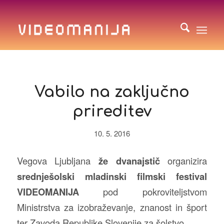
Vabilo na zaključno
prireditev
10. 5. 2016
Vegova Ljubljana
že
dvanajstič
organizira
srednješolski mladinski filmski festival
VIDEOMANIJA
pod pokroviteljstvom
Ministrstva za izobraževanje, znanost in šport
ter Zavoda Republike Slovenije za šolstvo.