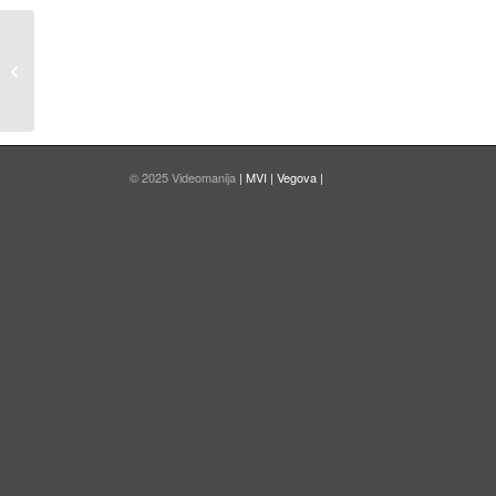
Vabljeni k prijavi na Videomanijo 2015
© 2025 Videomanija
| MVI |
Vegova |