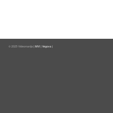
© 2025 Videomanija
| MVI |
Vegova |