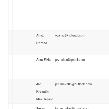
Aljaž
w.aljaz@hotmail.com
Primec
Alex Firšt
prvi.alex@gmail.com
Jan
jan.krevatin@outlook.com
Krevatin
Mak Tepšić
Jovan
jovan.batas@gmail.com