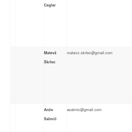
Ceglar
Matevž
matevz.skrlec@gmail.com
Škrlec
Anže
asalmic@gmail.com
Salmič