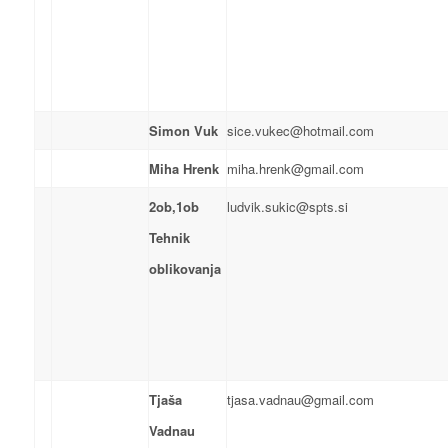
Simon Vuk
sice.vukec@hotmail.com
Miha Hrenk
miha.hrenk@gmail.com
2ob,1ob
ludvik.sukic@spts.si
Tehnik
oblikovanja
Tjaša
tjasa.vadnau@gmail.com
Vadnau