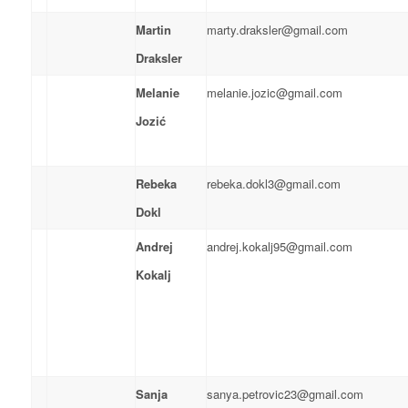
Martin
marty.draksler@gmail.com
Draksler
Melanie
melanie.jozic@gmail.com
Jozić
Rebeka
rebeka.dokl3@gmail.com
Dokl
Andrej
andrej.kokalj95@gmail.com
Kokalj
Sanja
sanya.petrovic23@gmail.com