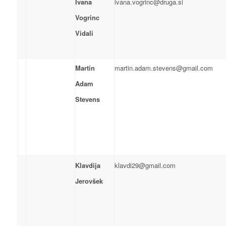
Ivana
ivana.vogrinc@druga.si
Vogrinc
Vidali
Martin
martin.adam.stevens@gmail.com
Adam
Stevens
Klavdija
klavdi29@gmail.com
Jerovšek