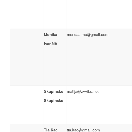
Monika
moncaa.me@gmail.com
Ivančič
Skupinsko
matija@zvviks.net
Skupinsko
Tia Kac
tia.kac@gmail.com