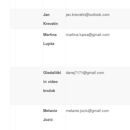
Jan
jan.krevatin@outlook.com
Krevatin
Martina
martina.lupsa@gmail.com
Lupša
Gledališki
danej7171@gmail.com
in video
krožek
Melanie
melanie.jozic@gmail.com
Jozić