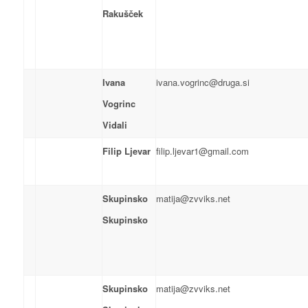
Rakušček
Ivana
ivana.vogrinc@druga.si
Vogrinc
Vidali
Filip Ljevar
filip.ljevar1@gmail.com
Skupinsko
matija@zvviks.net
Skupinsko
Skupinsko
matija@zvviks.net