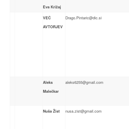
Eva Križaj
VEČ
Drago.Pintaric@dic.si
AVTORJEV
Aleks
aleks6255@gmail.com
Malečkar
Nuša Žist
nusa.zist@gmail.com