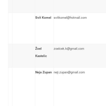
Svit Komel
svitkomel@hotmail.com
Žoel
zoelcek.k@gmail.com
Kastelic
Neja Zupan
neji.zupan@gmail.com