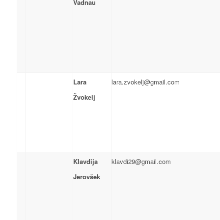
Vadnau
Lara
lara.zvokelj@gmail.com
Žvokelj
Klavdija
klavdi29@gmail.com
Jerovšek